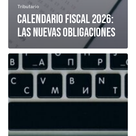
Tributario
Calendario fiscal 2026:
las nuevas obligaciones
Declaración
de
la
Renta
2026
con
Holded