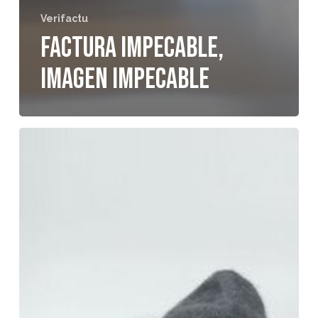
Verifactu
Factura impecable,
imagen impecable
Prepararse
para
Verifactu
con
tiempo