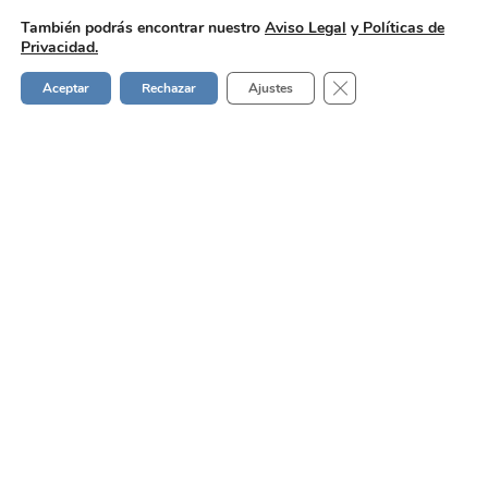
También podrás encontrar nuestro
Aviso Legal
y
Políticas de
Privacidad.
Cerrar el banner de 
Aceptar
Rechazar
Ajustes
Verifactu
Prepararse para
Verifactu con tiempo
La
prórroga
de