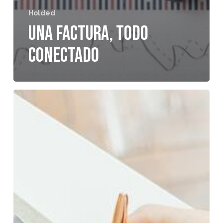
Holded
Una factura, todo
conectado
Pasar
de
Excel
a
un
ERP