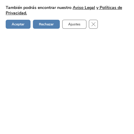
También podrás encontrar nuestro
Aviso Legal
y
Políticas de
Privacidad.
Cerrar el banner de 
Aceptar
Rechazar
Ajustes
Holded
Pasar de Excel a un ERP
El
coste
de