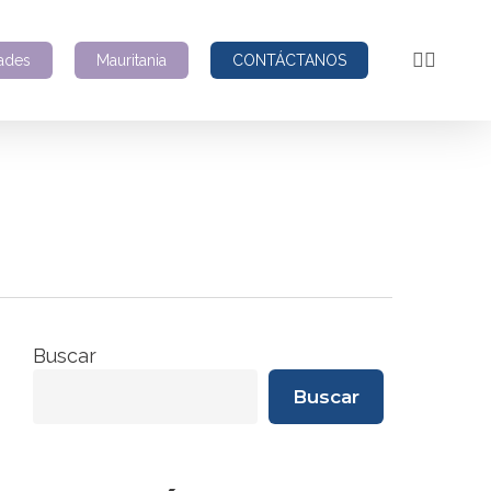
linkedin
instagra
ades
Mauritania
CONTÁCTANOS
Buscar
Buscar