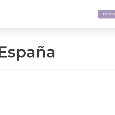
Noved
 España