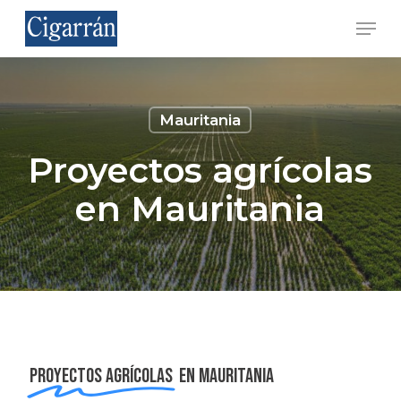
Skip
Menu
to
main
Close
content
Menu
Mauritania
Proyectos agrícolas
en Mauritania
Proyectos agrícolas
en Mauritania