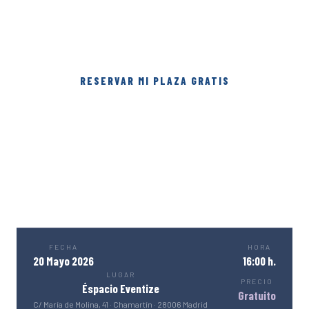
primer nivel.
RESERVAR MI PLAZA GRATIS
ASISTENCIA GRATUITA · PLAZAS LIMITADAS
· 20 MAYO 2026
FECHA
HORA
20 Mayo 2026
16:00 h.
LUGAR
PRECIO
Éspacio Eventize
Gratuito
C/ María de Molina, 41 · Chamartín · 28006 Madrid